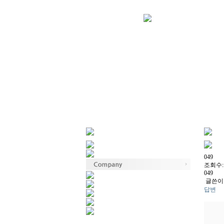
049
조회수: 
049
글쓴이 
답변