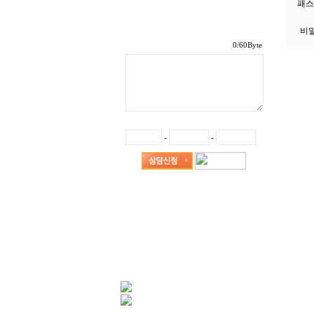
패
비
/60Byte
-
-