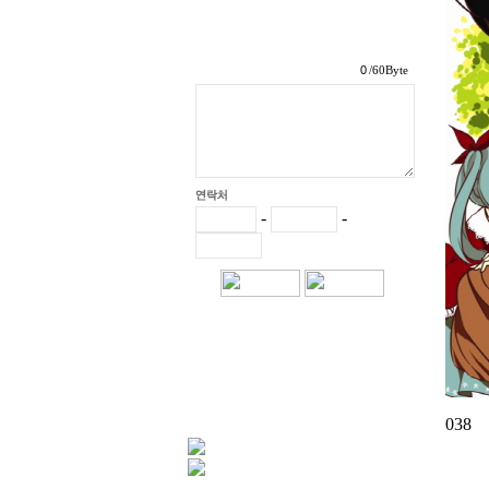
/60Byte
-
-
038