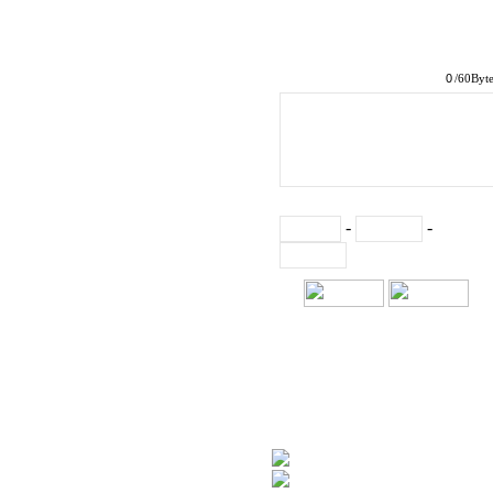
/60Byt
-
-