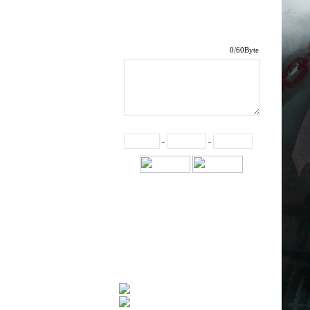
/60Byte
-
-