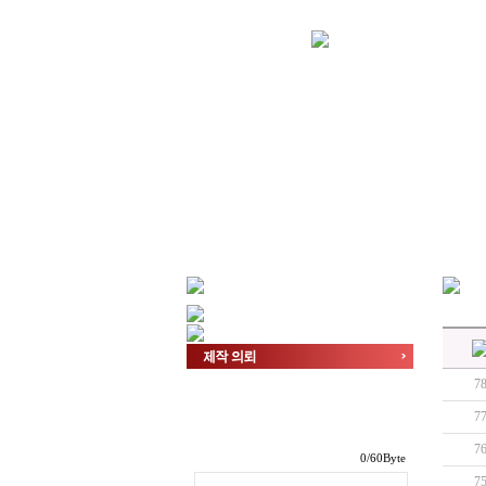
7
7
7
/60Byte
7