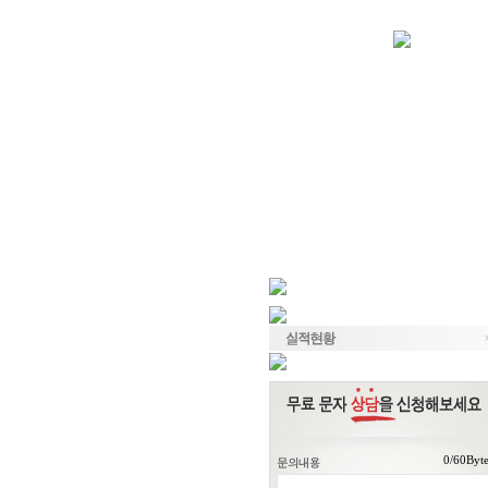
/60Byt