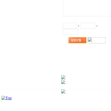
-
-
3