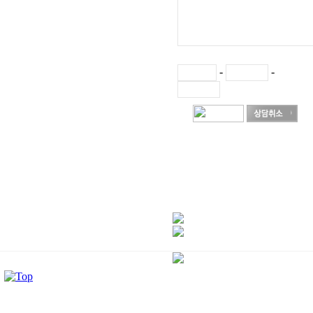
-
-
3