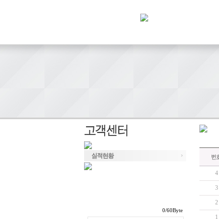
4
3
2
/60Byte
1