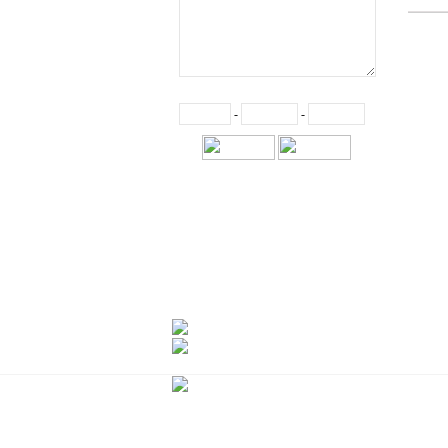
-
-
3
점
투