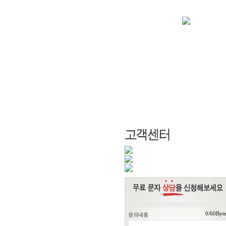
/60Byt