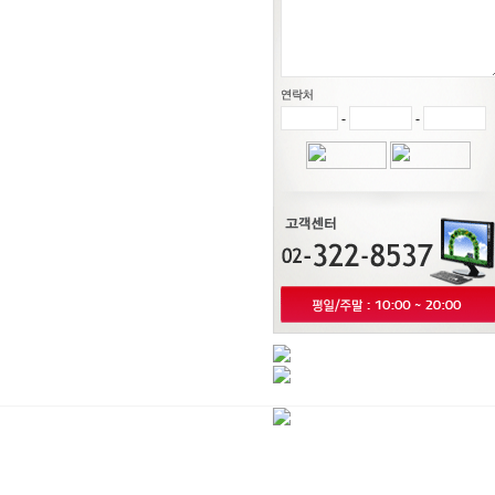
-
-
3
점
투
시