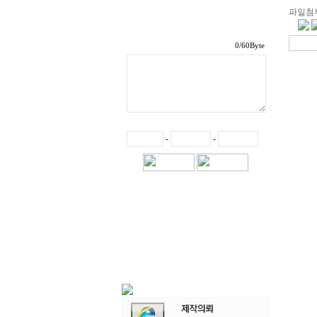
파일첨
/60Byte
-
-